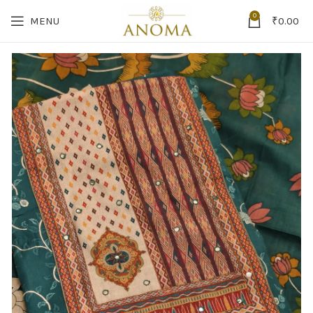
0
MENU
₹
0.00